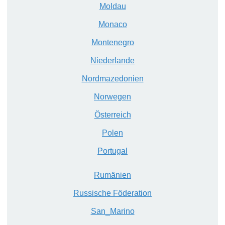
M
oldau
M
onaco
M
ontenegro
N
iederlande
Nordm
azedonien
N
orwegen
Ö
sterreich
P
olen
P
ortugal
R
um
ä
nien
R
uss
ische Föderation
San_Marino