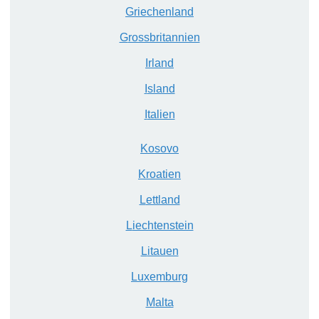
G
riechenland
G
rossbritannien
I
rland
I
sland
I
talien
K
osovo
K
roatien
L
ettland
L
iechtenstein
L
itauen
L
uxemburg
M
alta