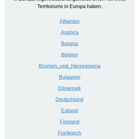
Territoriums in Europa haben
.
Al
banien
An
dorra
B
elarus
B
elgien
B
osnien_und_
H
erzegowina
B
ulgarien
Dä
nemark
D
eutschland
Es
tland
F
innland
F
rankreich