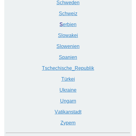
S
chweden
S
chweiz
S
erbien
S
lowakei
S
lowenien
S
panien
T
schechische_
R
epublik
Tü
rkei
U
kraine
U
ngarn
V
atikanstadt
Z
ypern