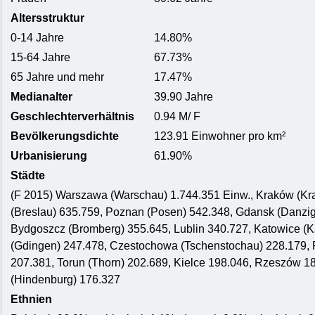
Altersstruktur
0-14 Jahre
14.80%
15-64 Jahre
67.73%
65 Jahre und mehr
17.47%
Medianalter
39.90 Jahre
Geschlechterverhältnis
0.94 M/ F
Bevölkerungsdichte
123.91 Einwohner pro km²
Urbanisierung
61.90%
Städte
(F 2015) Warszawa (Warschau) 1.744.351 Einw., Kraków (Kr
(Breslau) 635.759, Poznan (Posen) 542.348, Gdansk (Danzig)
Bydgoszcz (Bromberg) 355.645, Lublin 340.727, Katowice (Ka
(Gdingen) 247.478, Czestochowa (Tschenstochau) 228.179,
207.381, Torun (Thorn) 202.689, Kielce 198.046, Rzeszów 18
(Hindenburg) 176.327
Ethnien