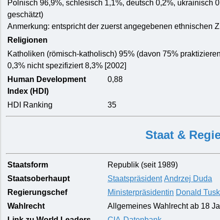
Polnisch 96,9%, schlesisch 1,1%, deutsch 0,2%, ukrainisch 0
geschätzt)
Anmerkung: entspricht der zuerst angegebenen ethnischen Z
Religionen
Katholiken (römisch-katholisch) 95% (davon 75% praktiziere
0,3% nicht spezifiziert 8,3% [2002]
Human Development
0,88
Index (HDI)
HDI Ranking
35
Staat & Regi
Staatsform
Republik (seit 1989)
Staatsoberhaupt
Staatspräsident
Andrzej Duda
Regierungschef
Ministerpräsidentin
Donald Tusk
Wahlrecht
Allgemeines Wahlrecht ab 18 J
Link zu World Leaders
CIA-Datenbank