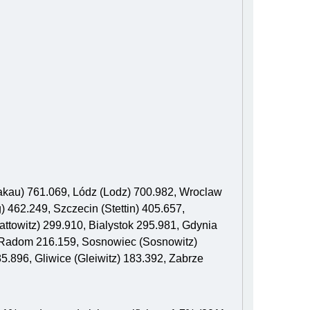
akau) 761.069, Lódz (Lodz) 700.982, Wroclaw
 462.249, Szczecin (Stettin) 405.657,
ttowitz) 299.910, Bialystok 295.981, Gdynia
 Radom 216.159, Sosnowiec (Sosnowitz)
5.896, Gliwice (Gleiwitz) 183.392, Zabrze