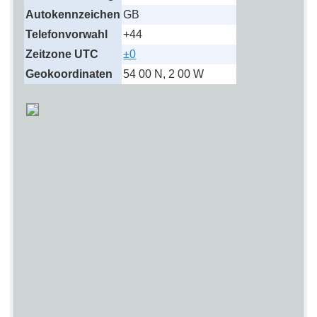
Autokennzeichen
GB
Telefonvorwahl
+44
Zeitzone UTC
±0
Geokoordinaten
54 00 N, 2 00 W