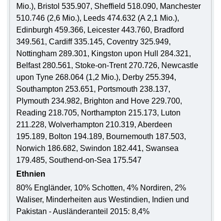
Mio.), Bristol 535.907, Sheffield 518.090, Manchester
510.746 (2,6 Mio.), Leeds 474.632 (A 2,1 Mio.),
Edinburgh 459.366, Leicester 443.760, Bradford
349.561, Cardiff 335.145, Coventry 325.949,
Nottingham 289.301, Kingston upon Hull 284.321,
Belfast 280.561, Stoke-on-Trent 270.726, Newcastle
upon Tyne 268.064 (1,2 Mio.), Derby 255.394,
Southampton 253.651, Portsmouth 238.137,
Plymouth 234.982, Brighton and Hove 229.700,
Reading 218.705, Northampton 215.173, Luton
211.228, Wolverhampton 210.319, Aberdeen
195.189, Bolton 194.189, Bournemouth 187.503,
Norwich 186.682, Swindon 182.441, Swansea
179.485, Southend-on-Sea 175.547
Ethnien
80% Engländer, 10% Schotten, 4% Nordiren, 2%
Waliser, Minderheiten aus Westindien, Indien und
Pakistan - Ausländeranteil 2015: 8,4%