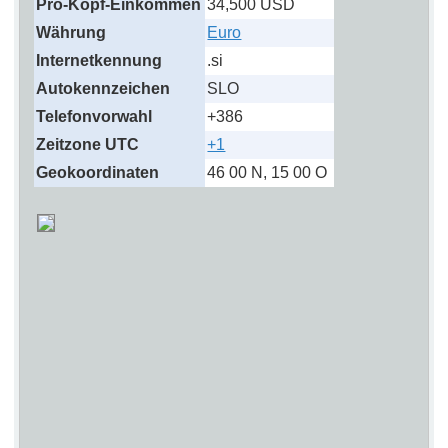
Pro-Kopf-Einkommen
34,500 USD
Währung
Euro
Internetkennung
.si
Autokennzeichen
SLO
Telefonvorwahl
+386
Zeitzone UTC
+1
Geokoordinaten
46 00 N, 15 00 O