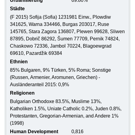
Urbanisierung
69.80%
Städte
(F 2015) Sofija (Sofia) 1231981 Einw., Plowdiw
341625, Warna 334466, Burgas 203017, Ruse
145765, Stara Zagora 136807, Plewen 99628, Sliwen
87895, Dobrič 86292, Šumen 77709, Pernik 74824,
Chaskowo 72336, Jambol 70224, Blagoewgrad
69610, Pazardžik 69384
Ethnien
85% Bulgaren, 9% Türken, 5% Roma; Sonstige
(Russen, Armenier, Aromunen, Griechen) -
Ausländeranteil 2015: 0,9%
Religionen
Bulgarian Orthodoxe 83.5%, Muslime 13%,
Katholiken 1.5%, Uniate Catholic 0.2%, Juden 0.8%,
Protestanten, Gregorian-Armenian, and Andere 1%
(1998)
Human Development
0,816