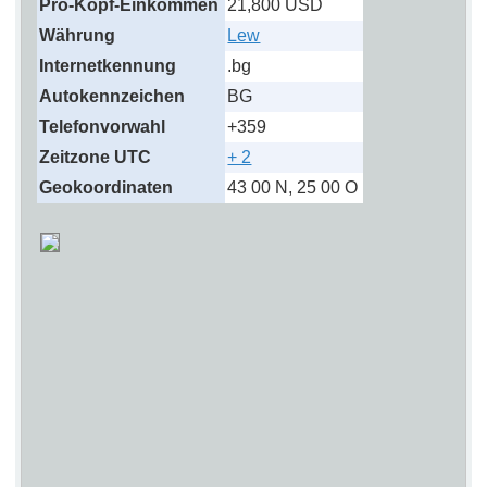
Pro-Kopf-Einkommen
21,800 USD
Währung
Lew
Internetkennung
.bg
Autokennzeichen
BG
Telefonvorwahl
+359
Zeitzone UTC
+ 2
Geokoordinaten
43 00 N, 25 00 O