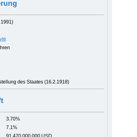
erung
 1991)
ytė
ahren
tellung des Staates (16.2.1918)
t
3.70%
7.1%
91,470,000,000 USD