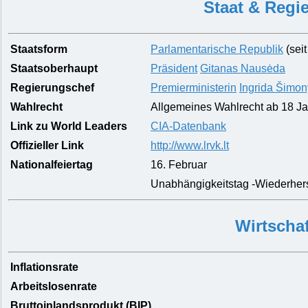
Staat & Regi
Staatsform
Parlamentarische Republik
(seit
Staatsoberhaupt
Präsident
Gitanas Nausėda
Regierungschef
Premierministerin
Ingrida Šimon
Wahlrecht
Allgemeines Wahlrecht ab 18 J
Link zu World Leaders
CIA-Datenbank
Offizieller Link
http://www.lrvk.lt
Nationalfeiertag
16. Februar
Unabhängigkeitstag -Wiederhers
Wirtschaf
Inflationsrate
Arbeitslosenrate
Bruttoinlandsprodukt (BIP)