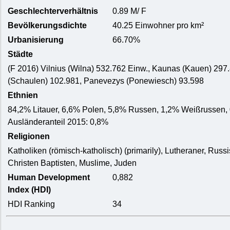
Geschlechterverhältnis
0.89 M/ F
Bevölkerungsdichte
40.25 Einwohner pro km²
Urbanisierung
66.70%
Städte
(F 2016) Vilnius (Wilna) 532.762 Einw., Kaunas (Kauen) 297.
(Schaulen) 102.981, Panevezys (Ponewiesch) 93.598
Ethnien
84,2% Litauer, 6,6% Polen, 5,8% Russen, 1,2% Weißrussen, 0,
Ausländeranteil 2015: 0,8%
Religionen
Katholiken (römisch-katholisch) (primarily), Lutheraner, Rus
Christen Baptisten, Muslime, Juden
Human Development
0,882
Index (HDI)
HDI Ranking
34