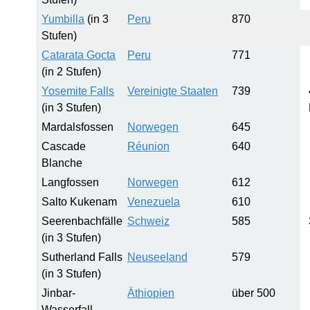
Yumbilla
(in 3
Peru
870
Stufen)
Catarata Gocta
Peru
771
(in 2 Stufen)
Yosemite Falls
Vereinigte Staaten
739
(in 3 Stufen)
Mardalsfossen
Norwegen
645
Cascade
Réunion
640
Blanche
Langfossen
Norwegen
612
Salto Kukenam
Venezuela
610
Seerenbachfälle
Schweiz
585
(in 3 Stufen)
Sutherland Falls
Neuseeland
579
(in 3 Stufen)
Jinbar-
Äthiopien
über 500
Wasserfall