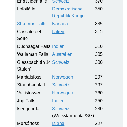
Engstligenfälle
Schweiz
370
Lofoifälle
Demokratische
350
Republik Kongo
Shannon Falls
Kanada
335
Cascate del
Italien
315
Serio
Dudhsagar Falls
Indien
310
Wallaman Falls
Australien
305
Giessbach (in 14
Schweiz
300
Stufen)
Mardalsfoss
Norwegen
297
Staubbachfall
Schweiz
297
Vettisfossen
Norwegen
260
Jog Falls
Indien
250
Isengrindfall
Schweiz
230
(Weisstannental/SG)
Morsárfoss
Island
227