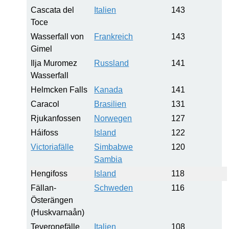
Cascata del
Italien
143
Toce
Wasserfall von
Frankreich
143
Gimel
Ilja Muromez
Russland
141
Wasserfall
Helmcken Falls
Kanada
141
Caracol
Brasilien
131
Rjukanfossen
Norwegen
127
Háifoss
Island
122
Victoriafälle
Simbabwe
120
Sambia
Hengifoss
Island
118
Fällan-
Schweden
116
Österängen
(Huskvarnaån)
Teveronefälle
Italien
108