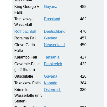
King George VI-
Guyana
488
Falls
Talnikowy-
Russland
482
Wasserfall
Röthbachfall
Deutschland
470
Roraima Fall
Guyana
457
Cleve-Garth-
Neuseeland
450
Fälle
Kalambo Fall
Tansania
427
Gavarnie-Fälle
Frankreich
422
(in 2 Stufen)
Uitschifälle
Guyana
420
Takakkaw Falls
Kanada
384
Krimmler
Österreich
380
Wasserfälle (in 3
Stufen)