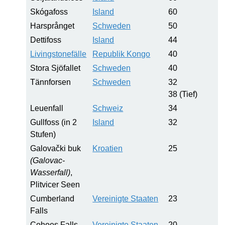
Skógafoss
Island
60
Harsprånget
Schweden
50
Dettifoss
Island
44
Livingstonefälle
Republik Kongo
40
Stora Sjöfallet
Schweden
40
Tännforsen
Schweden
32
38 (Tief)
Leuenfall
Schweiz
34
Gullfoss (in 2
Island
32
Stufen)
Galovački buk
Kroatien
25
(Galovac-
Wasserfall)
,
Plitvicer Seen
Cumberland
Vereinigte Staaten
23
Falls
Cohoes Falls
Vereinigte Staaten
20