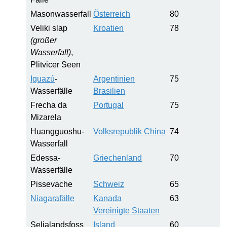
Masonwasserfall
Österreich
80
Veliki slap
Kroatien
78
(großer
Wasserfall)
,
Plitvicer Seen
Iguazú
-
Argentinien
75
Wasserfälle
Brasilien
Frecha da
Portugal
75
Mizarela
Huangguoshu-
Volksrepublik China
74
Wasserfall
Edessa-
Griechenland
70
Wasserfälle
Pissevache
Schweiz
65
Niagarafälle
Kanada
63
Vereinigte Staaten
Seljalandsfoss
Island
60