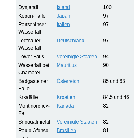
Dynjandi
Island
100
Kegon-Fälle
Japan
97
Partschinser
Italien
97
Wasserfall
Todtnauer
Deutschland
97
Wasserfall
Lower Falls
Vereinigte Staaten
94
Wasserfall bei
Mauritius
90
Chamarel
Badgasteiner
Österreich
85 und 63
Fälle
Krkafälle
Kroatien
84,5 und 46
Montmorency-
Kanada
82
Fall
Snoqualmiefall
Vereinigte Staaten
82
Paulo-Afonso-
Brasilien
81
Fälle