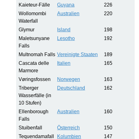
Kaieteur-Fälle
Guyana
226
Wollomombi
Australien
220
Waterfall
Glymur
Island
198
Maletsunyane
Lesotho
192
Falls
Multnomah Falls
Vereinigte Staaten
189
Cascata delle
Italien
165
Marmore
Vøringsfossen
Norwegen
163
Triberger
Deutschland
162
Wasserfälle (in
10 Stufen)
Ellenborough
Australien
160
Falls
Stuibenfall
Österreich
150
Tequendamafall
Kolumbien
147