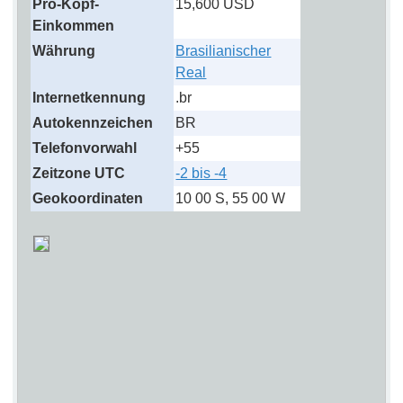
Pro-Kopf-
15,600 USD
Einkommen
Währung
Brasilianischer
Real
Internetkennung
.br
Autokennzeichen
BR
Telefonvorwahl
+55
Zeitzone UTC
-2 bis -4
Geokoordinaten
10 00 S, 55 00 W