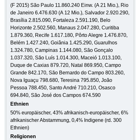
(F 2015) São Paulo 11.860.240 Einw. (A 21 Mio.), Rio
de Janeiro 6.476.630 (A 12 Mio.), Salvador 2.920.290,
Brasília 2.815.090, Fortaleza 2.591.190, Belo
Horizonte 2.502.560, Manaus 2.047.280, Curitiba
1.879.360, Recife 1.617.180, Pôrto Alegre 1.476.870,
Belém 1.427.240, Goiânia 1.425.290, Guarulhos
1.324.780, Campinas 1.144.080, São Gonçalo
1.037.320, São Luís 1.014.300, Maceió 1.013.100,
Duque de Caxias 879.720, Natal 869.950, Campo
Grande 842.170, São Bernardo do Campo 803.260,
Nova Iguaçu 798.680, Teresina 795.850, João
Pessoa 788.450, Santo André 710.210, Osasco
694.840, São José dos Campos 674.590
Ethnien
50% europäischer, 43% afrikanisch-europäischer, 6%
afrikanischer Abstammung, 0,4% Indigene (rd. 300
Ethnien)
Religionen