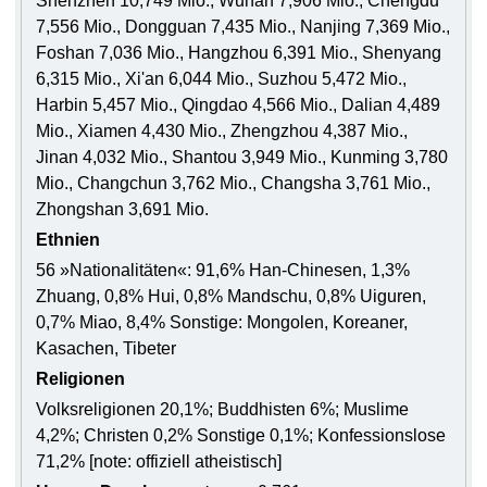
Shenzhen 10,749 Mio., Wuhan 7,906 Mio., Chengdu
7,556 Mio., Dongguan 7,435 Mio., Nanjing 7,369 Mio.,
Foshan 7,036 Mio., Hangzhou 6,391 Mio., Shenyang
6,315 Mio., Xi'an 6,044 Mio., Suzhou 5,472 Mio.,
Harbin 5,457 Mio., Qingdao 4,566 Mio., Dalian 4,489
Mio., Xiamen 4,430 Mio., Zhengzhou 4,387 Mio.,
Jinan 4,032 Mio., Shantou 3,949 Mio., Kunming 3,780
Mio., Changchun 3,762 Mio., Changsha 3,761 Mio.,
Zhongshan 3,691 Mio.
Ethnien
56 »Nationalitäten«: 91,6% Han-Chinesen, 1,3%
Zhuang, 0,8% Hui, 0,8% Mandschu, 0,8% Uiguren,
0,7% Miao, 8,4% Sonstige: Mongolen, Koreaner,
Kasachen, Tibeter
Religionen
Volksreligionen 20,1%; Buddhisten 6%; Muslime
4,2%; Christen 0,2% Sonstige 0,1%; Konfessionslose
71,2% [note: offiziell atheistisch]