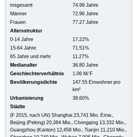
insgesamt
74.99 Jahre
Männer
72.96 Jahre
Frauen
77.27 Jahre
Altersstruktur
0-14 Jahre
17.22%
15-64 Jahre
71.51%
65 Jahre und mehr
11.27%
Medianalter
36.80 Jahre
Geschlechterverhältnis
1.06 M/ F
Bevölkerungsdichte
147.55 Einwohner pro
km²
Urbanisierung
38.60%
Städte
(F 2015, nach UN) Shanghai 23,741 Mio. Einw.,
Beijing (Peking) 20,384 Mio., Chongqing 13,332 Mio.,
Guangzhou (Kanton) 12,458 Mio., Tianjin 11,210 Mio.,