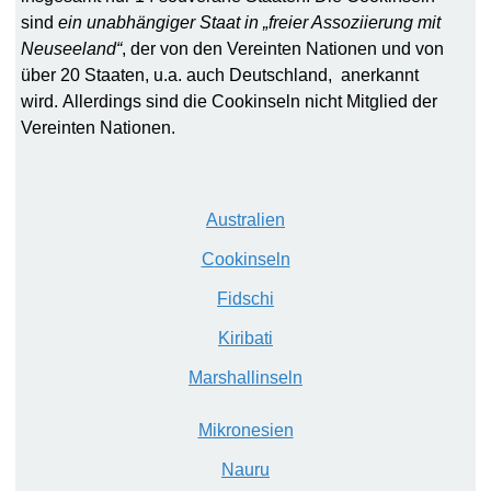
sind
ein unabhängiger Staat in „freier Assoziierung mit
Neuseeland“
, der von den Vereinten Nationen und von
über 20 Staaten, u.a. auch Deutschland, anerkannt
wird. Allerdings sind die Cookinseln nicht Mitglied der
Vereinten Nationen.
A
ustralien
C
ookinseln
F
idschi
K
iribati
M
arshallinseln
M
ikronesien
N
auru