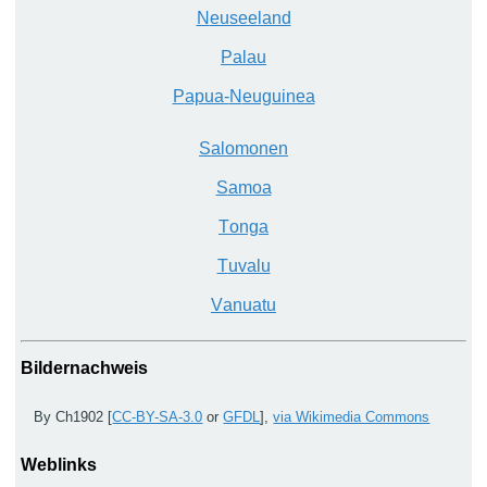
N
euseeland
P
alau
P
apua-
N
euguinea
S
alomonen
S
amoa
T
onga
T
uvalu
V
anuatu
Bildernachweis
By Ch1902 [
CC-BY-SA-3.0
or
GFDL
],
via Wikimedia Commons
Weblinks