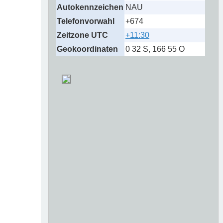
Autokennzeichen
NAU
Telefonvorwahl
+674
Zeitzone UTC
+11:30
Geokoordinaten
0 32 S, 166 55 O