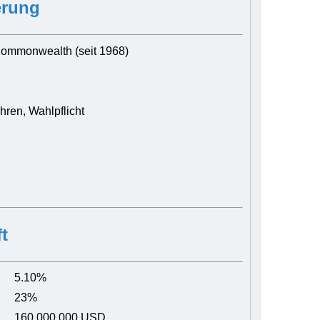
erung
ommonwealth (seit 1968)
ren, Wahlpflicht
t
5.10%
23%
160,000,000 USD