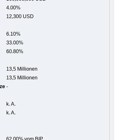
4.00%
12,300 USD
6.10%
33.00%
60.80%
13,5 Millionen
13,5 Millionen
ze
-
k. A.
k. A.
62.00% vom BIP