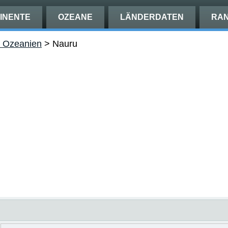
INENTE
OZEANE
LÄNDERDATEN
RAN
n Ozeanien
>
Nauru