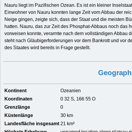
Nauru liegt im Pazifischen Ozean. Es ist ein kleiner Inselstaa
Einwohner von Nauru konnten lange Zeit vom Abbau der reic
Neige gingen, zeigte sich, dass der Staat und die meisten Bür
hatten. Nauru, das zur Zeit des Phosphat-Abbaus noch das 
vorweisen konnte, verarmte nach dem vollständigen Abbau 
steht nach Gläubigerforderungen vor dem Bankrott und vor de
des Staates wird bereits in Frage gestellt.
Geograph
Kontinent
Ozeanien
Koordinaten
0 32 S, 166 55 O
Grenzlänge
0
Küstenlänge
30 km
Landesfläche insgesamt
21 km²
Höchste Erhebung
unnamed location along plateau r