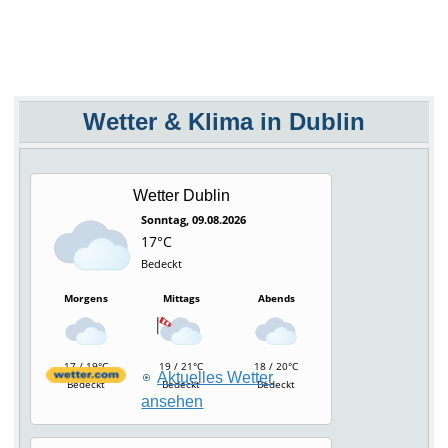
Wetter & Klima in Dublin
Wetter Dublin
Sonntag, 09.08.2026
17°C
Bedeckt
Morgens
Mittags
Abends
17 / 19°C
19 / 21°C
18 / 20°C
Aktuelles Wetter
Bedeckt
Bedeckt
Bedeckt
ansehen