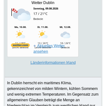
Wetter Dublin
Sonntag, 09.08.2026
17 / 21°C
Bedeckt
Mo, 10.08.
Di, 11.08.
Mi, 12.08.
11 / 19°C
13 / 26°C
18 / 26°C
Aktuelles Wetter
Leicht bewölkt
Leicht bewölkt
Bedeckt
ansehen
Lä
nder
informationen Irland
In Dublin herrscht ein maritimes Klima,
gekennzeichnet von milden Wintern, kühlen Sommern
und wenig extremen Temperaturen. Im Gegensatz zum
allgemeinen Glauben beträgt die Menge an
Niederschlag im Vergleich zum westlichen Irland nur