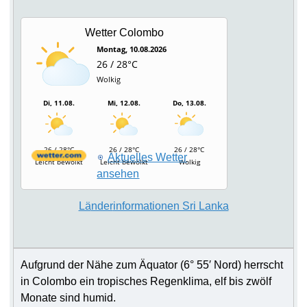
Wetter Colombo
Montag, 10.08.2026
26 / 28°C
Wolkig
Di, 11.08.
Mi, 12.08.
Do, 13.08.
26 / 28°C
26 / 28°C
26 / 28°C
Aktuelles Wetter
Leicht bewölkt
Leicht bewölkt
Wolkig
ansehen
Lä
nder
informationen Sri Lanka
Aufgrund der Nähe zum Äquator (6° 55′ Nord) herrscht
in Colombo
ein tropisches Regenklima, elf bis zwölf
Monate sind humid.