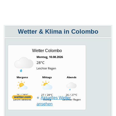
Wetter & Klima in Colombo
Wetter Colombo
Montag, 10.08.2026
28°C
Leichter Regen
Morgens
Mittags
Abends
26 / 28°C
27 / 28°C
26 / 27°C
Aktuelles Wetter
Leicht bewölkt
Wolkig
Leichter Regen
ansehen