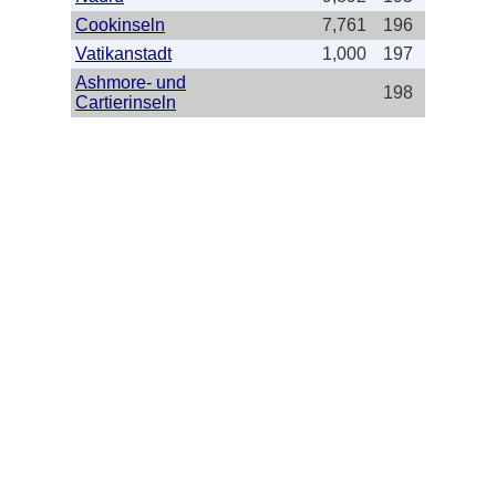
Cookinseln
7,761
196
Vatikanstadt
1,000
197
Ashmore- und
198
Cartierinseln