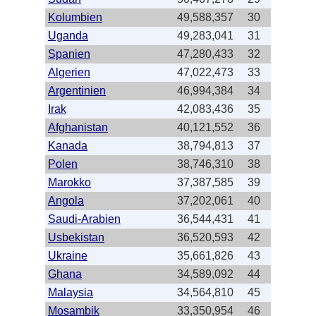
Kolumbien
49,588,357
30
Uganda
49,283,041
31
Spanien
47,280,433
32
Algerien
47,022,473
33
Argentinien
46,994,384
34
Irak
42,083,436
35
Afghanistan
40,121,552
36
Kanada
38,794,813
37
Polen
38,746,310
38
Marokko
37,387,585
39
Angola
37,202,061
40
Saudi-Arabien
36,544,431
41
Usbekistan
36,520,593
42
Ukraine
35,661,826
43
Ghana
34,589,092
44
Malaysia
34,564,810
45
Mosambik
33,350,954
46