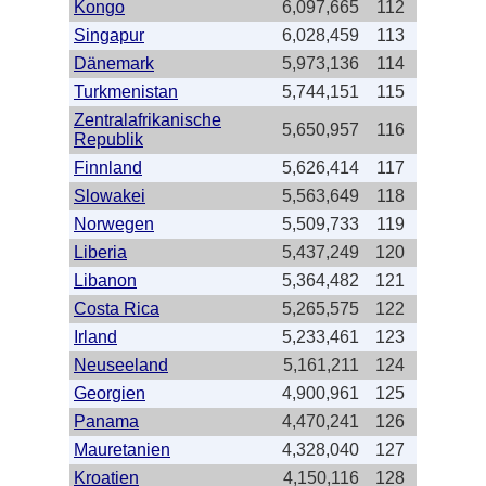
Kongo
6,097,665
112
Singapur
6,028,459
113
Dänemark
5,973,136
114
Turkmenistan
5,744,151
115
Zentralafrikanische
5,650,957
116
Republik
Finnland
5,626,414
117
Slowakei
5,563,649
118
Norwegen
5,509,733
119
Liberia
5,437,249
120
Libanon
5,364,482
121
Costa Rica
5,265,575
122
Irland
5,233,461
123
Neuseeland
5,161,211
124
Georgien
4,900,961
125
Panama
4,470,241
126
Mauretanien
4,328,040
127
Kroatien
4,150,116
128