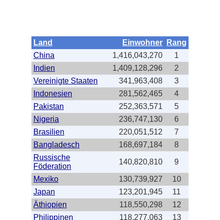
Land
Einwohner
Rang
China
1,416,043,270
1
Indien
1,409,128,296
2
Vereinigte Staaten
341,963,408
3
Indonesien
281,562,465
4
Pakistan
252,363,571
5
Nigeria
236,747,130
6
Brasilien
220,051,512
7
Bangladesch
168,697,184
8
Russische
140,820,810
9
Föderation
Mexiko
130,739,927
10
Japan
123,201,945
11
Äthiopien
118,550,298
12
Philippinen
118,277,063
13