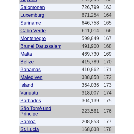
Salomonen
726,799
163
Luxemburg
671,254
164
Suriname
646,758
165
Cabo Verde
611,014
166
Montenegro
599,849
167
Brunei Darussalam
491,900
168
Malta
469,730
169
Belize
415,789
170
Bahamas
410,862
171
Malediven
388,858
172
Island
364,036
173
Vanuatu
318,007
174
Barbados
304,139
175
São Tomé und
223,561
176
Príncipe
Samoa
208,853
177
St. Lucia
168,038
178