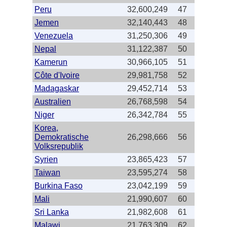
Peru
32,600,249
47
Jemen
32,140,443
48
Venezuela
31,250,306
49
Nepal
31,122,387
50
Kamerun
30,966,105
51
Côte d'Ivoire
29,981,758
52
Madagaskar
29,452,714
53
Australien
26,768,598
54
Niger
26,342,784
55
Korea,
Demokratische
26,298,666
56
Volksrepublik
Syrien
23,865,423
57
Taiwan
23,595,274
58
Burkina Faso
23,042,199
59
Mali
21,990,607
60
Sri Lanka
21,982,608
61
Malawi
21,763,309
62