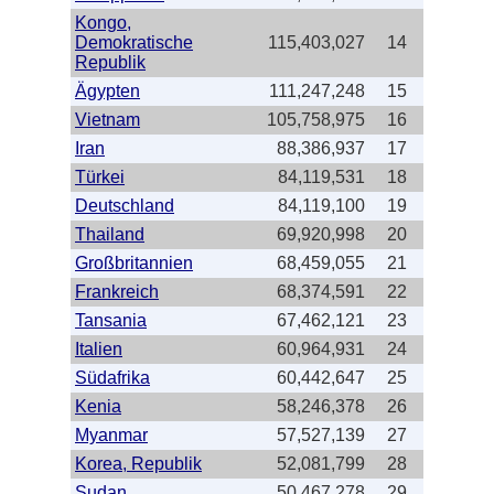
Kongo,
Demokratische
115,403,027
14
Republik
Ägypten
111,247,248
15
Vietnam
105,758,975
16
Iran
88,386,937
17
Türkei
84,119,531
18
Deutschland
84,119,100
19
Thailand
69,920,998
20
Großbritannien
68,459,055
21
Frankreich
68,374,591
22
Tansania
67,462,121
23
Italien
60,964,931
24
Südafrika
60,442,647
25
Kenia
58,246,378
26
Myanmar
57,527,139
27
Korea, Republik
52,081,799
28
Sudan
50,467,278
29