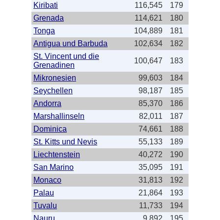
Kiribati
116,545
179
Grenada
114,621
180
Tonga
104,889
181
Antigua und Barbuda
102,634
182
St. Vincent und die
100,647
183
Grenadinen
Mikronesien
99,603
184
Seychellen
98,187
185
Andorra
85,370
186
Marshallinseln
82,011
187
Dominica
74,661
188
St. Kitts und Nevis
55,133
189
Liechtenstein
40,272
190
San Marino
35,095
191
Monaco
31,813
192
Palau
21,864
193
Tuvalu
11,733
194
Nauru
9,892
195