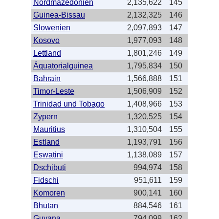
Nordmazedonien
2,135,622
145
Guinea-Bissau
2,132,325
146
Slowenien
2,097,893
147
Kosovo
1,977,093
148
Lettland
1,801,246
149
Äquatorialguinea
1,795,834
150
Bahrain
1,566,888
151
Timor-Leste
1,506,909
152
Trinidad und Tobago
1,408,966
153
Zypern
1,320,525
154
Mauritius
1,310,504
155
Estland
1,193,791
156
Eswatini
1,138,089
157
Dschibuti
994,974
158
Fidschi
951,611
159
Komoren
900,141
160
Bhutan
884,546
161
Guyana
794,099
162