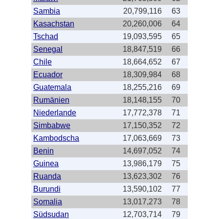
Sambia
20,799,116
63
Kasachstan
20,260,006
64
Tschad
19,093,595
65
Senegal
18,847,519
66
Chile
18,664,652
67
Ecuador
18,309,984
68
Guatemala
18,255,216
69
Rumänien
18,148,155
70
Niederlande
17,772,378
71
Simbabwe
17,150,352
72
Kambodscha
17,063,669
73
Benin
14,697,052
74
Guinea
13,986,179
75
Ruanda
13,623,302
76
Burundi
13,590,102
77
Somalia
13,017,273
78
Südsudan
12,703,714
79