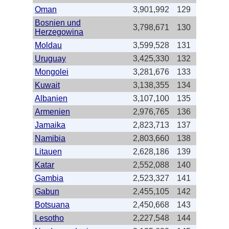
Oman
3,901,992
129
Bosnien und
3,798,671
130
Herzegowina
Moldau
3,599,528
131
Uruguay
3,425,330
132
Mongolei
3,281,676
133
Kuwait
3,138,355
134
Albanien
3,107,100
135
Armenien
2,976,765
136
Jamaika
2,823,713
137
Namibia
2,803,660
138
Litauen
2,628,186
139
Katar
2,552,088
140
Gambia
2,523,327
141
Gabun
2,455,105
142
Botsuana
2,450,668
143
Lesotho
2,227,548
144