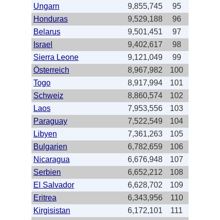
Ungarn
9,855,745
95
Honduras
9,529,188
96
Belarus
9,501,451
97
Israel
9,402,617
98
Sierra Leone
9,121,049
99
Österreich
8,967,982
100
Togo
8,917,994
101
Schweiz
8,860,574
102
Laos
7,953,556
103
Paraguay
7,522,549
104
Libyen
7,361,263
105
Bulgarien
6,782,659
106
Nicaragua
6,676,948
107
Serbien
6,652,212
108
El Salvador
6,628,702
109
Eritrea
6,343,956
110
Kirgisistan
6,172,101
111