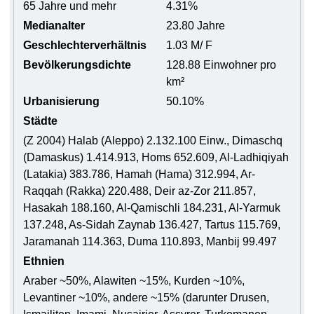
65 Jahre und mehr
4.31%
Medianalter
23.80 Jahre
Geschlechterverhältnis
1.03 M/ F
Bevölkerungsdichte
128.88 Einwohner pro
km²
Urbanisierung
50.10%
Städte
(Z 2004) Halab (Aleppo) 2.132.100 Einw., Dimaschq
(Damaskus) 1.414.913, Homs 652.609, Al-Ladhiqiyah
(Latakia) 383.786, Hamah (Hama) 312.994, Ar-
Raqqah (Rakka) 220.488, Deir az-Zor 211.857,
Hasakah 188.160, Al-Qamischli 184.231, Al-Yarmuk
137.248, As-Sidah Zaynab 136.427, Tartus 115.769,
Jaramanah 114.363, Duma 110.893, Manbij 99.497
Ethnien
Araber ~50%, Alawiten ~15%, Kurden ~10%,
Levantiner ~10%, andere ~15% (darunter Drusen,