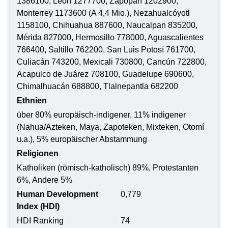
1386100, León 1277700, Zapopan 1202900,
Monterrey 1173600 (A 4,4 Mio.), Nezahualcóyotl
1158100, Chihuahua 887600, Naucalpan 835200,
Mérida 827000, Hermosillo 778000, Aguascalientes
766400, Saltillo 762200, San Luis Potosí 761700,
Culiacán 743200, Mexicali 730800, Cancún 722800,
Acapulco de Juárez 708100, Guadelupe 690600,
Chimalhuacán 688800, Tlalnepantla 682200
Ethnien
über 80% europäisch-indigener, 11% indigener
(Nahua/Azteken, Maya, Zapoteken, Mixteken, Otomí
u.a.), 5% europäischer Abstammung
Religionen
Katholiken (römisch-katholisch) 89%, Protestanten
6%, Andere 5%
Human Development
0,779
Index (HDI)
HDI Ranking
74