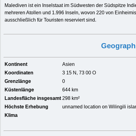
Malediven ist ein Inselstaat im Südwesten der Südspitze Ind
mehreren Atollen und 1.996 Inseln, wovon 220 von Einheim
ausschließlich für Touristen reserviert sind.
Geograph
Kontinent
Asien
Koordinaten
3 15 N, 73 00 O
Grenzlänge
0
Küstenlänge
644 km
Landesfläche insgesamt
298 km²
Höchste Erhebung
unnamed location on Wilingili islan
Klima