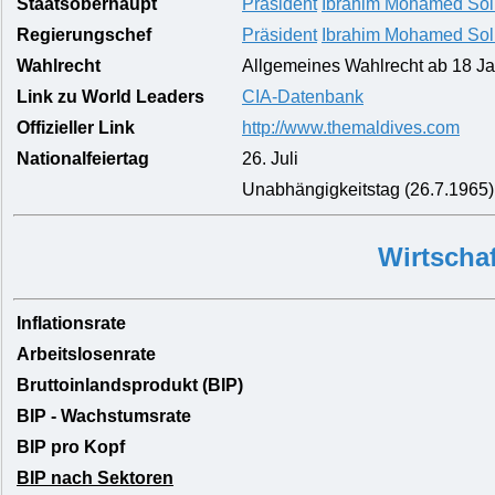
Staatsoberhaupt
Präsident
Ibrahim Mohamed Sol
Regierungschef
Präsident
Ibrahim Mohamed Sol
Wahlrecht
Allgemeines Wahlrecht ab 18 J
Link zu World Leaders
CIA-Datenbank
Offizieller Link
http://www.themaldives.com
Nationalfeiertag
26. Juli
Unabhängigkeitstag (26.7.1965)
Wirtschaf
Inflationsrate
Arbeitslosenrate
Bruttoinlandsprodukt (BIP)
BIP - Wachstumsrate
BIP pro Kopf
BIP nach Sektoren