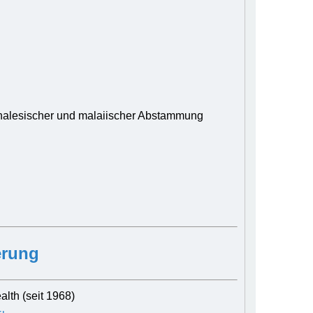
ghalesischer und malaiischer Abstammung
erung
th (seit 1968)