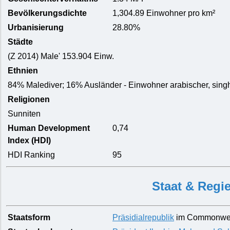
Bevölkerungsdichte
1,304.89 Einwohner pro km²
Urbanisierung
28.80%
Städte
(Z 2014) Male' 153.904 Einw.
Ethnien
84% Malediver; 16% Ausländer - Einwohner arabischer, sin
Religionen
Sunniten
Human Development
0,74
Index (HDI)
HDI Ranking
95
Staat & Regi
Staatsform
Präsidialrepublik
im Commonweal