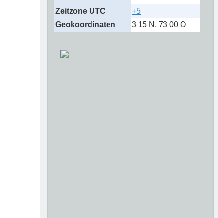
Zeitzone UTC
+5
Geokoordinaten
3 15 N, 73 00 O