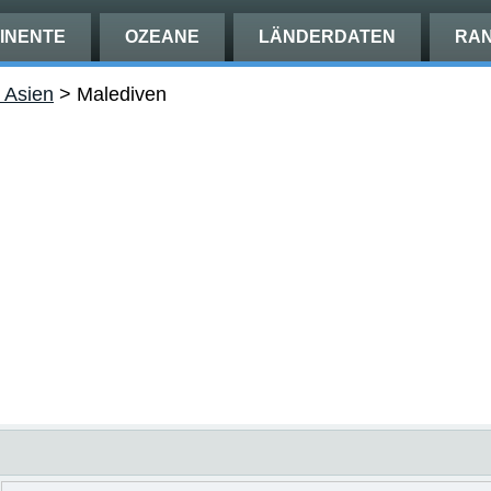
INENTE
OZEANE
LÄNDERDATEN
RAN
n Asien
>
Malediven