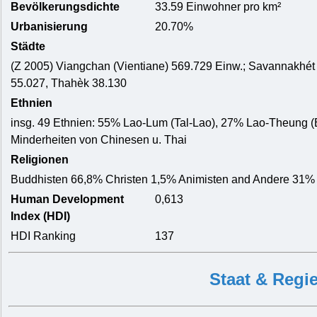
Bevölkerungsdichte
33.59 Einwohner pro km²
Urbanisierung
20.70%
Städte
(Z 2005) Viangchan (Vientiane) 569.729 Einw.; Savannakhé
55.027, Thahèk 38.130
Ethnien
insg. 49 Ethnien: 55% Lao-Lum (Tal-Lao), 27% Lao-Theung 
Minderheiten von Chinesen u. Thai
Religionen
Buddhisten 66,8% Christen 1,5% Animisten and Andere 31%
Human Development
0,613
Index (HDI)
HDI Ranking
137
Staat & Regi