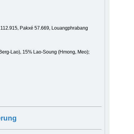
t 112.915, Pakxé 57.669, Louangphrabang
(Berg-Lao), 15% Lao-Soung (Hmong, Meo);
erung