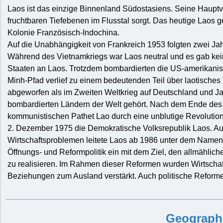
Laos ist das einzige Binnenland Südostasiens. Seine Hauptve
fruchtbaren Tiefebenen im Flusstal sorgt. Das heutige Laos g
Kolonie Französisch-Indochina.
Auf die Unabhängigkeit von Frankreich 1953 folgten zwei Ja
Während des Vietnamkriegs war Laos neutral und es gab keine
Staaten an Laos. Trotzdem bombardierten die US-amerikanisc
Minh-Pfad verlief zu einem bedeutenden Teil über laotische
abgeworfen als im Zweiten Weltkrieg auf Deutschland und 
bombardierten Ländern der Welt gehört. Nach dem Ende de
kommunistischen Pathet Lao durch eine unblutige Revolutio
2. Dezember 1975 die Demokratische Volksrepublik Laos. 
Wirtschaftsproblemen leitete Laos ab 1986 unter dem Nam
Öffnungs- und Reformpolitik ein mit dem Ziel, den allmählich
zu realisieren. Im Rahmen dieser Reformen wurden Wirtschaft
Beziehungen zum Ausland verstärkt. Auch politische Reform
Geograph