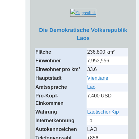
Die Demokratische Volksrepublik
Laos
Fläche
236,800 km²
Einwohner
7,953,556
Einwohner pro km²
33.6
Hauptstadt
Vientiane
Amtssprache
Lao
Pro-Kopf-
7,400 USD
Einkommen
Währung
Laotischer Kip
Internetkennung
.la
Autokennzeichen
LAO
Telefonvorwahl
+856