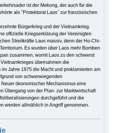
rkehrsader ist der Mekong, der auch für die
ehörte als "Protektorat Laos" zur französischen
hrzehnte Bürgerkrieg und der Vietnamkrieg.
 offizielle Kriegserklärung der Vereinigten
hen Streitkräfte Laos massiv, denn der Ho-Chi-
s Territorium. Es wurden über Laos mehr Bomben
Japan zusammen, womit Laos zu den schwerst
s Vietnamkrieges übernahmen die
n im Jahre 1975 die Macht und proklamierten am
Aufgrund von schwerwiegenden
en Neuer ökonomischer Mechanismus eine
en Übergang von der Plan- zur Marktwirtschaft
sliberalisierungen durchgeführt und die
en werden allmählich in Angriff genommen.
ie