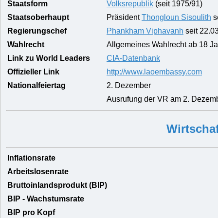
Staatsform
Volksrepublik
(seit 1975/91)
Staatsoberhaupt
Präsident
Thongloun Sisoulith
s
Regierungschef
Phankham Viphavanh
seit 22.0
Wahlrecht
Allgemeines Wahlrecht ab 18 J
Link zu World Leaders
CIA-Datenbank
Offizieller Link
http://www.laoembassy.com
Nationalfeiertag
2. Dezember
Ausrufung der VR am 2. Dezem
Wirtschaf
Inflationsrate
Arbeitslosenrate
Bruttoinlandsprodukt (BIP)
BIP - Wachstumsrate
BIP pro Kopf