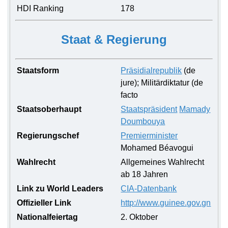
HDI Ranking
178
Staat & Regierung
Staatsform
Präsidialrepublik
(de
jure); Militärdiktatur (de
facto
Staatsoberhaupt
Staatspräsident
Mamady
Doumbouya
Regierungschef
Premierminister
Mohamed Béavogui
Wahlrecht
Allgemeines Wahlrecht
ab 18 Jahren
Link zu World Leaders
CIA-Datenbank
Offizieller Link
http://www.guinee.gov.gn
Nationalfeiertag
2. Oktober