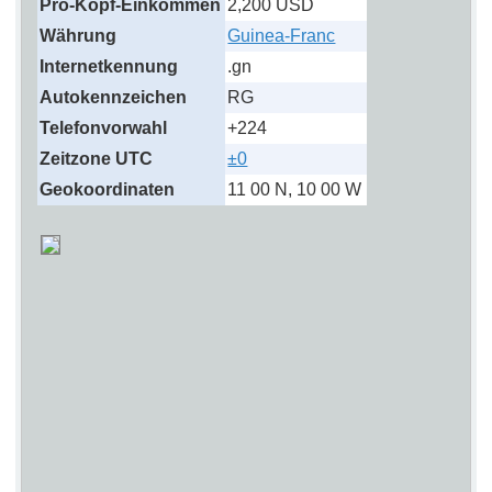
Pro-Kopf-Einkommen
2,200 USD
Währung
Guinea-Franc
Internetkennung
.gn
Autokennzeichen
RG
Telefonvorwahl
+224
Zeitzone UTC
±0
Geokoordinaten
11 00 N, 10 00 W