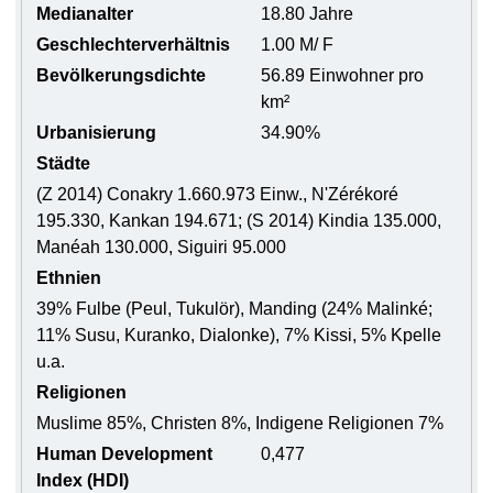
Medianalter
18.80 Jahre
Geschlechterverhältnis
1.00 M/ F
Bevölkerungsdichte
56.89 Einwohner pro
km²
Urbanisierung
34.90%
Städte
(Z 2014) Conakry 1.660.973 Einw., N'Zérékoré
195.330, Kankan 194.671; (S 2014) Kindia 135.000,
Manéah 130.000, Siguiri 95.000
Ethnien
39% Fulbe (Peul, Tukulör), Manding (24% Malinké;
11% Susu, Kuranko, Dialonke), 7% Kissi, 5% Kpelle
u.a.
Religionen
Muslime 85%, Christen 8%, Indigene Religionen 7%
Human Development
0,477
Index (HDI)