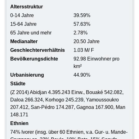
Altersstruktur
0-14 Jahre
39.59%
15-64 Jahre
57.63%
65 Jahre und mehr
2.78%
Medianalter
20.50 Jahre
Geschlechterverhältnis
1.03 M/ F
Bevölkerungsdichte
92.98 Einwohner pro
km²
Urbanisierung
44.90%
Städte
(Z 2014) Abidjan 4.395.243 Einw., Bouaké 542.082,
Daloa 266.324, Korhogo 245.239, Yamoussoukro
207.412, San-Pédro 174.287, Gagnoa 167.900, Man
148.171
Ethnien
74% Ivorer (insg. über 60 Ethnien, v.a. Gur- u. Mande-