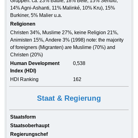
Gruppen: ca. 23% Baule, 18% Bete, 15% Senufo,
14% Agni-Ashanti, 11% Malinké, 10% Kru), 15%
Burkiner, 5% Malier u.a.
Religionen
Christen 34%, Muslime 27%, keine Religion 21%,
Animisten 15%, Andere 3% (1998) note: the majority
of foreigners (Migranten) are Muslime (70%) and
Christen (20%)
Human Development
0,538
Index (HDI)
HDI Ranking
162
Staat & Regierung
Staatsform
Staatsoberhaupt
Regierungschef