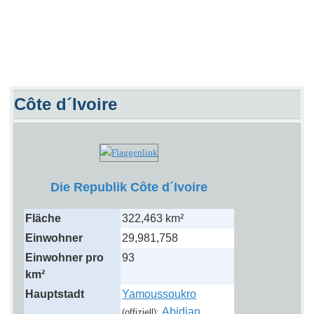
Côte d´Ivoire
Die Republik Côte d´Ivoire
Fläche
322,463 km²
Einwohner
29,981,758
Einwohner pro
93
km²
Hauptstadt
Yamoussoukro
Abidjan
(offiziell);