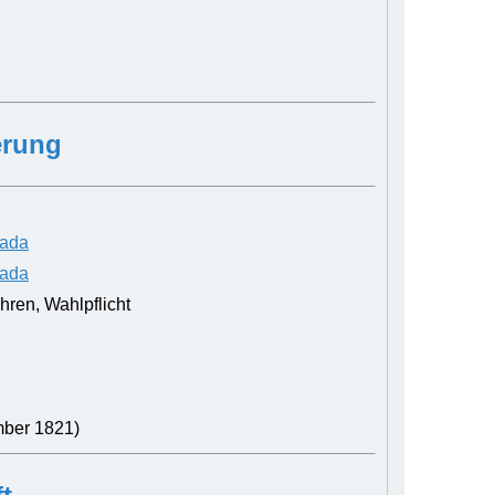
erung
sada
sada
ren, Wahlpflicht
mber 1821)