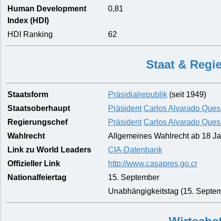
Human Development
0,81
Index (HDI)
HDI Ranking
62
Staat & Regi
Staatsform
Präsidialrepublik
(seit 1949)
Staatsoberhaupt
Präsident
Carlos Alvarado Que
Regierungschef
Präsident
Carlos Alvarado Que
Wahlrecht
Allgemeines Wahlrecht ab 18 Jah
Link zu World Leaders
CIA-Datenbank
Offizieller Link
http://www.casapres.go.cr
Nationalfeiertag
15. September
Unabhängigkeitstag (15. Septe