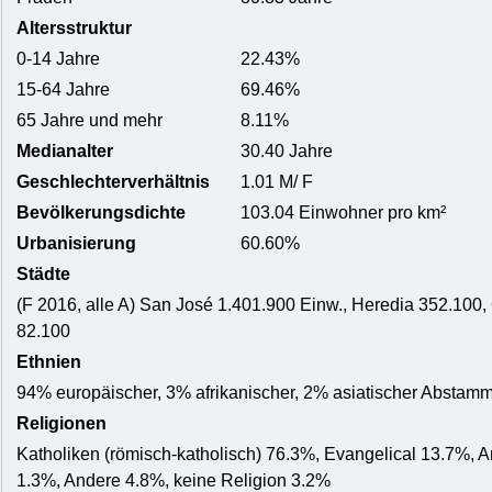
Altersstruktur
0-14 Jahre
22.43%
15-64 Jahre
69.46%
65 Jahre und mehr
8.11%
Medianalter
30.40 Jahre
Geschlechterverhältnis
1.01 M/ F
Bevölkerungsdichte
103.04 Einwohner pro km²
Urbanisierung
60.60%
Städte
(F 2016, alle A) San José 1.401.900 Einw., Heredia 352.100,
82.100
Ethnien
94% europäischer, 3% afrikanischer, 2% asiatischer Abstam
Religionen
Katholiken (römisch-katholisch) 76.3%, Evangelical 13.7%,
1.3%, Andere 4.8%, keine Religion 3.2%