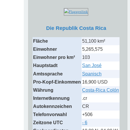
Die Republik Costa Rica
Fläche
51,100 km²
Einwohner
5,265,575
Einwohner pro km²
103
Hauptstadt
San José
Amtssprache
Spanisch
Pro-Kopf-Einkommen
16,900 USD
Währung
Costa-Rica Colón
Internetkennung
.cr
Autokennzeichen
CR
Telefonvorwahl
+506
Zeitzone UTC
- 6