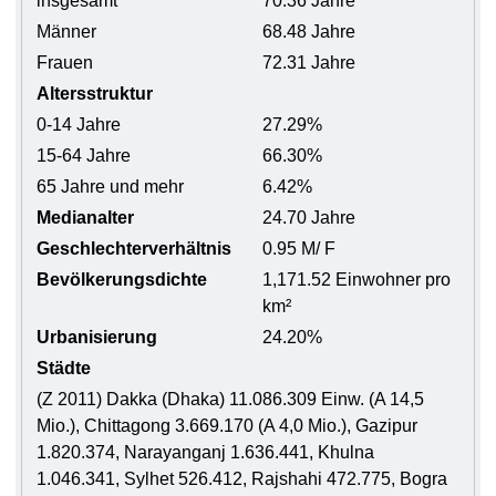
insgesamt
70.36 Jahre
Männer
68.48 Jahre
Frauen
72.31 Jahre
Altersstruktur
0-14 Jahre
27.29%
15-64 Jahre
66.30%
65 Jahre und mehr
6.42%
Medianalter
24.70 Jahre
Geschlechterverhältnis
0.95 M/ F
Bevölkerungsdichte
1,171.52 Einwohner pro
km²
Urbanisierung
24.20%
Städte
(Z 2011) Dakka (Dhaka) 11.086.309 Einw. (A 14,5
Mio.), Chittagong 3.669.170 (A 4,0 Mio.), Gazipur
1.820.374, Narayanganj 1.636.441, Khulna
1.046.341, Sylhet 526.412, Rajshahi 472.775, Bogra