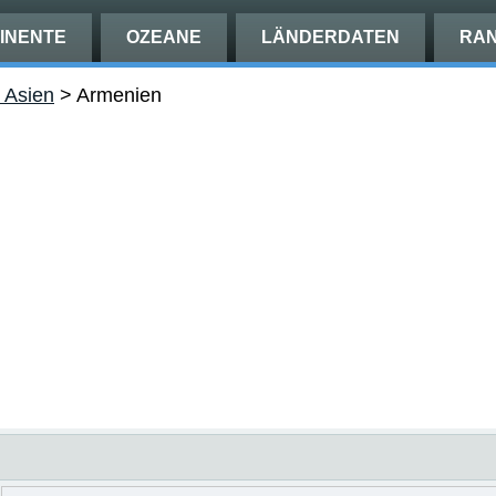
INENTE
OZEANE
LÄNDERDATEN
RAN
n Asien
>
Armenien