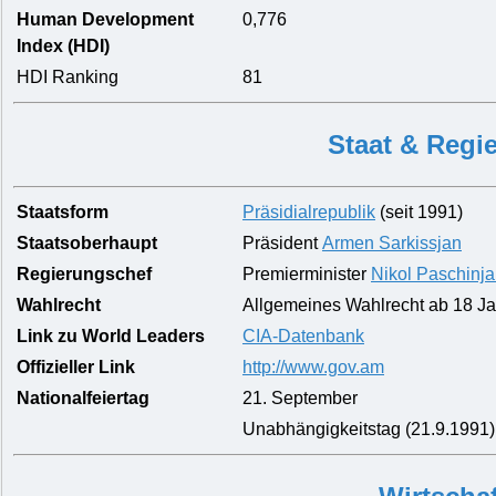
Human Development
0,776
Index (HDI)
HDI Ranking
81
Staat & Regi
Staatsform
Präsidialrepublik
(seit 1991)
Staatsoberhaupt
Präsident
Armen Sarkissjan
Regierungschef
Premierminister
Nikol Paschinj
Wahlrecht
Allgemeines Wahlrecht ab 18 J
Link zu World Leaders
CIA-Datenbank
Offizieller Link
http://www.gov.am
Nationalfeiertag
21. September
Unabhängigkeitstag (21.9.1991)